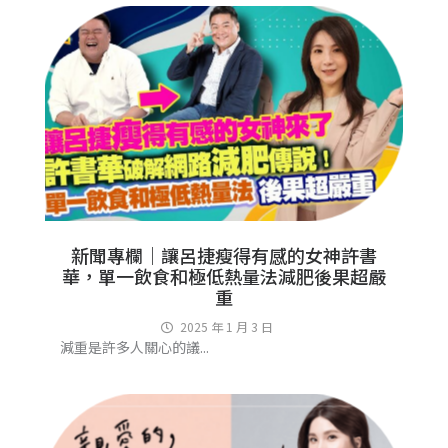
新聞專欄｜讓呂捷瘦得有感的女神許書
華，單一飲食和極低熱量法減肥後果超嚴
重
2025 年 1 月 3 日
減重是許多人關心的議...