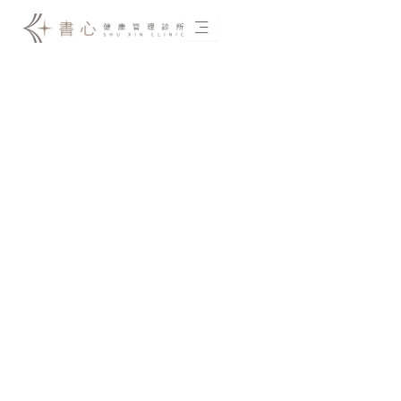
跳
至
主
要
內
容