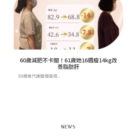
60歲減肥不卡關！61歲她16週瘦14kg改
善脂肪肝
60歲後代謝變慢是宿...
NEWS