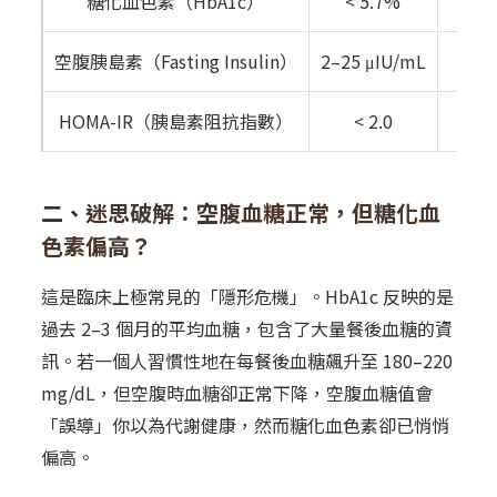
糖化血色素（HbA1c）
< 5.7%
空腹胰島素（Fasting Insulin）
2–25 μIU/mL
HOMA-IR（胰島素阻抗指數）
< 2.0
二、
迷思破解：空腹血糖正常，但糖化血
色素偏高？
這是臨床上極常見的「隱形危機」。HbA1c 反映的是
過去 2–3 個月的平均血糖，包含了大量餐後血糖的資
訊。若一個人習慣性地在每餐後血糖飆升至 180–220
mg/dL，但空腹時血糖卻正常下降，空腹血糖值會
「誤導」你以為代謝健康，然而糖化血色素卻已悄悄
偏高。