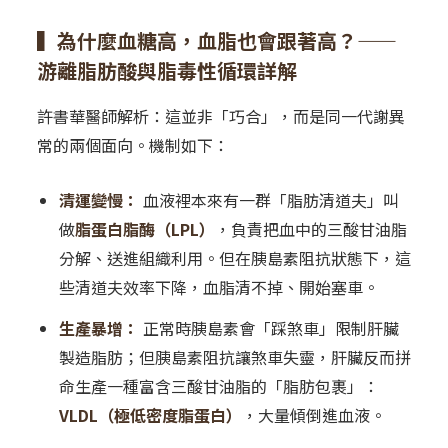
▍為什麼血糖高，血脂也會跟著高？——
游離脂肪酸與脂毒性循環詳解
許書華醫師解析：這並非「巧合」，而是同一代謝異
常的兩個面向。機制如下：
清運變慢：
血液裡本來有一群「脂肪清道夫」叫
做
脂蛋白脂酶（LPL）
，負責把血中的三酸甘油脂
分解、送進組織利用。但在胰島素阻抗狀態下，這
些清道夫效率下降，血脂清不掉、開始塞車。
生產暴增：
正常時胰島素會「踩煞車」限制肝臟
製造脂肪；但胰島素阻抗讓煞車失靈，肝臟反而拼
命生產一種富含三酸甘油脂的「脂肪包裹」：
VLDL（極低密度脂蛋白）
，大量傾倒進血液。