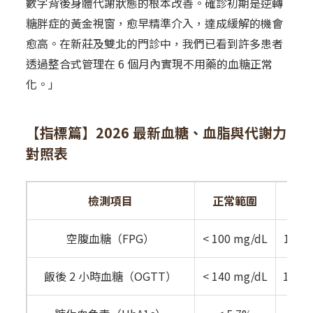
數字背後身體代謝狀態的根本改善。確診初期是逆轉
糖胖症的黃金視窗，愈早精準介入，達成緩解的機會
愈高。在新莊及雙北的門診中，我們已看到許多患者
透過整合式管理在 6 個月內實現不用藥的血糖正常
化。」
【指標篇】2026 最新血糖、血脂與代謝力
對照表
檢測項目
正常範圍
空腹血糖（FPG）
< 100 mg/dL
100–
飯後 2 小時血糖（OGTT）
< 140 mg/dL
140–