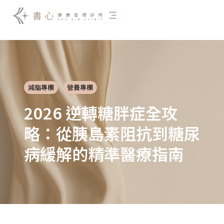
跳
至
主
要
內
容
減脂專欄
營養專欄
2026 逆轉糖胖症全攻
略：從胰島素阻抗到糖尿
病緩解的精準醫療指南