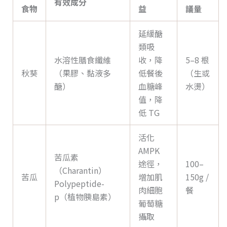
有效成分
食物
益
議量
延緩醣
類吸
水溶性膳食纖維
收，降
5–8 根
秋葵
（果膠、黏液多
低餐後
（生或
醣）
血糖峰
水燙）
值，降
低 TG
活化
AMPK
苦瓜素
途徑，
100–
（Charantin）
苦瓜
增加肌
150g /
Polypeptide-
肉細胞
餐
p（植物胰島素）
葡萄糖
攝取