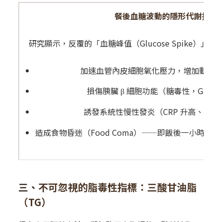
餐後血糖波動的隱形代謝損傷
研究顯示，反覆的「血糖峰值（Glucose Spike）
加速血管內皮細胞氧化壓力，增加動脈
損傷胰臟 β 細胞功能（糖毒性，Glucoto
誘發系統性慢性發炎（CRP 升高、促
造成食物昏迷（Food Coma）——即飯後一小時內
三、
不可忽視的脂毒性指標：三酸甘油脂
（TG）