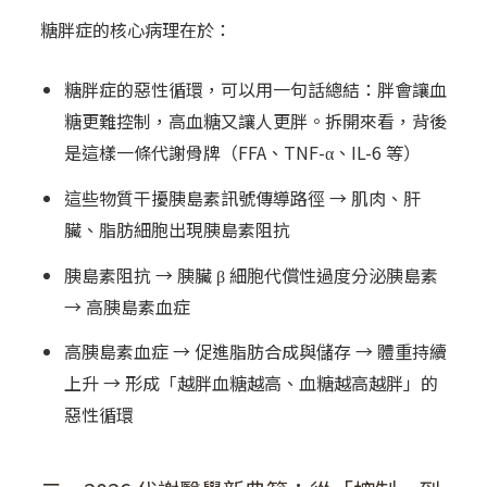
糖胖症的核心病理在於：
糖胖症的惡性循環，可以用一句話總結：胖會讓血
糖更難控制，高血糖又讓人更胖。拆開來看，背後
是這樣一條代謝骨牌（FFA、TNF-α、IL-6 等）
這些物質干擾胰島素訊號傳導路徑 → 肌肉、肝
臟、脂肪細胞出現胰島素阻抗
胰島素阻抗 → 胰臟 β 細胞代償性過度分泌胰島素
→ 高胰島素血症
高胰島素血症 → 促進脂肪合成與儲存 → 體重持續
上升 → 形成「越胖血糖越高、血糖越高越胖」的
惡性循環