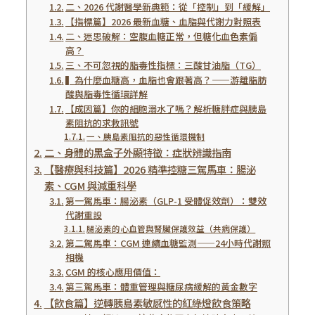
二、2026 代謝醫學新典範：從「控制」到「緩解」
【指標篇】2026 最新血糖、血脂與代謝力對照表
二、迷思破解：空腹血糖正常，但糖化血色素偏
高？
三、不可忽視的脂毒性指標：三酸甘油脂（TG）
▍為什麼血糖高，血脂也會跟著高？——游離脂肪
酸與脂毒性循環詳解
【成因篇】你的細胞溺水了嗎？解析糖胖症與胰島
素阻抗的求救訊號
一、胰島素阻抗的惡性循環機制
二、身體的黑盒子外顯特徵：症狀辨識指南
【醫療與科技篇】2026 精準控糖三駕馬車：腸泌
素、CGM 與減重科學
第一駕馬車：腸泌素（GLP-1 受體促效劑）：雙效
代謝重設
腸泌素的心血管與腎臟保護效益（共病保護）
第二駕馬車：CGM 連續血糖監測——24小時代謝照
相機
CGM 的核心應用價值：
第三駕馬車：體重管理與糖尿病緩解的黃金數字
【飲食篇】逆轉胰島素敏感性的紅綠燈飲食策略