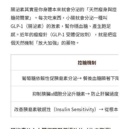
腸泌素其實是你身體本來就會分泌的「天然瘦身與控
糖荷爾蒙」。每次吃東西，小腸就會分泌一種叫
GLP-1（腸泌素）的激素，幫你穩血糖、產生飽足
感。近年的瘦瘦針（GLP-1 受體促效劑），就是把這
個天然機制「放大加強」的藥物。
控糖機制
葡萄糖依賴性促胰島素分泌→ 餐後血糖顯著下降，
抑制胰臟α細胞分泌升糖素→ 防止肝臟過度釋放
改善胰島素敏感性（Insulin Sensitivity）→ 從根