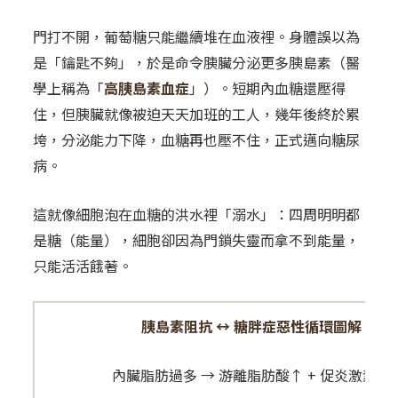
門打不開，葡萄糖只能繼續堆在血液裡。身體誤以為
是「鑰匙不夠」，於是命令胰臟分泌更多胰島素（醫
學上稱為「
高胰島素血症
」）。短期內血糖還壓得
住，但胰臟就像被迫天天加班的工人，幾年後終於累
垮，分泌能力下降，血糖再也壓不住，正式邁向糖尿
病。
這就像細胞泡在血糖的洪水裡「溺水」：四周明明都
是糖（能量），細胞卻因為門鎖失靈而拿不到能量，
只能活活餓著。
胰島素阻抗 ↔ 糖胖症惡性循環圖解
內臟脂肪過多 → 游離脂肪酸↑ + 促炎激素↑