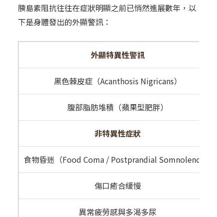
胰島素阻抗往往在症狀明顯之前已悄然進展數年，以
下是身體發出的外顯警訊：
外顯特異性警訊
黑色棘皮症（Acanthosis Nigricans）
腹部脂肪堆積（蘋果型肥胖）
非特異性症狀
食物昏迷（Food Coma / Postprandial Somnolence）
傷口癒合緩慢
異常疲勞感與多渴多尿