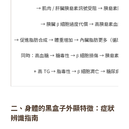
→ 肌肉 / 肝臟胰島素訊號受阻 → 胰島素阻抗
→ 胰臟 β 細胞過度代償 → 高胰島素血症
→ 促進脂肪合成 → 體重增加 → 內臟脂肪更多（循環回
同時：高血糖 → 糖毒性 → β 細胞損傷 → 胰島素分
+ 高 TG → 脂毒性 → β 細胞凋亡 → 糖尿病確
二、身體的黑盒子外顯特徵：症狀
辨識指南