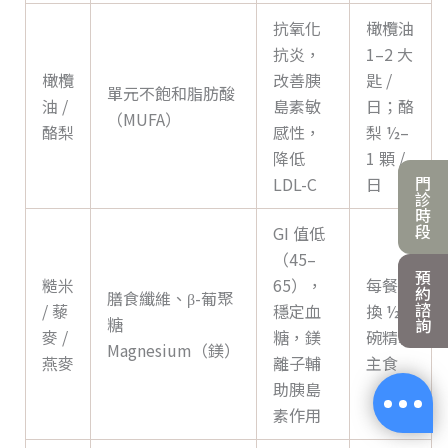
抗氧化
橄欖油
抗炎，
1–2 大
橄欖
改善胰
匙 /
單元不飽和脂肪酸
油 /
島素敏
日；酪
（MUFA）
酪梨
感性，
梨 ½–
降低
1 顆 /
門
LDL-C
日
診
時
段
GI 值低
（45–
預
糙米
65），
每餐替
約
膳食纖維、β-葡聚
諮
/ 藜
穩定血
換 ½
糖
詢
麥 /
糖，鎂
碗精製
Magnesium（鎂）
燕麥
離子輔
主食
助胰島
素作用