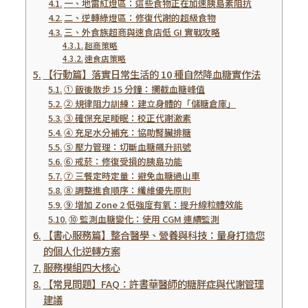
一、地雷紅燈區：這些食物正在加速胰島素阻抗
二、逆轉綠燈區：修復代謝的超級食物
三、外食族超商與速食店低 GI 實戰攻略
超商策略
速食店策略
【行動篇】落實日常生活的 10 種自然降血糖實作法
① 飯後散步 15 分鐘：攔截血糖峰值
② 規律阻力訓練：建立身體的「儲糖倉庫」
③ 確保充足睡眠：校正代謝激素
④ 充足水分補充：協助腎臟排糖
⑤ 壓力管理：切斷血糖飆升訊號
⑥ 戒菸：修復受損的胰島功能
⑦ 三餐定時定量：避免血糖過山車
⑧ 調整進食順序：纖維優先原則
⑨ 增加 Zone 2 低強度有氧：提升線粒體效能
⑩ 監測血糖變化：使用 CGM 連續監測
【書心服務篇】整合醫學、營養與科技：量身打造您
的個人化逆轉方案
服務模組四大核心
【常見問題】FAQ：許書華醫師的糖胖症與代謝管理
建議