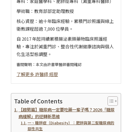
專科：家庭醫學科、肥胖症專科（減重專科醫師）
學術職：教育部部定助理教授
核心資歷：逾十年臨床經驗，累積門診照護與線上
衛教課程超過 7,000 位學員。
自 2017 年起持續累積腸泌素類藥物臨床照護經
驗，專注於減重門診、整合性代謝健康諮詢與個人
化生活型態調整。
審閱聲明：本文由許書華醫師審閱確認
了解更多 許醫師 經歷
Table of Contents
【趨勢篇】糖尿病一定要吃藥一輩子嗎？2026「糖尿
病緩解」的逆轉新思維
一、糖胖症（Diabesity）：肥胖與第二型糖尿病的
惡性共生