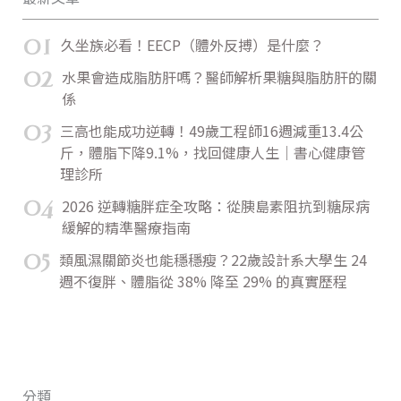
01
久坐族必看！EECP（體外反搏）是什麼？
02
水果會造成脂肪肝嗎？醫師解析果糖與脂肪肝的關
係
03
三高也能成功逆轉！49歲工程師16週減重13.4公
斤，體脂下降9.1%，找回健康人生｜書心健康管
理診所
04
2026 逆轉糖胖症全攻略：從胰島素阻抗到糖尿病
緩解的精準醫療指南
05
類風濕關節炎也能穩穩瘦？22歲設計系大學生 24
週不復胖、體脂從 38% 降至 29% 的真實歷程
分類