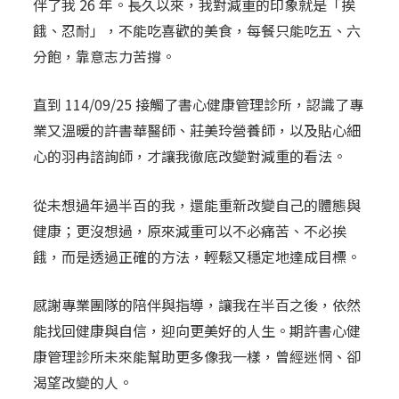
伴了我 26 年。長久以來，我對減重的印象就是「挨
餓、忍耐」，不能吃喜歡的美食，每餐只能吃五、六
分飽，靠意志力苦撐。
直到 114/09/25 接觸了書心健康管理診所，認識了專
業又溫暖的許書華醫師、莊美玲營養師，以及貼心細
心的羽冉諮詢師，才讓我徹底改變對減重的看法。
從未想過年過半百的我，還能重新改變自己的體態與
健康；更沒想過，原來減重可以不必痛苦、不必挨
餓，而是透過正確的方法，輕鬆又穩定地達成目標。
感謝專業團隊的陪伴與指導，讓我在半百之後，依然
能找回健康與自信，迎向更美好的人生。期許書心健
康管理診所未來能幫助更多像我一樣，曾經迷惘、卻
渴望改變的人。