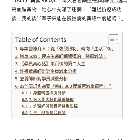
（ALT）異常 48 U/L
。每天看著藥盤裡滿滿的血糖與
高血脂藥物，她心中充滿了迷惘：「難道抗癌成功
後，我的後半輩子只能在慢性病的藥罐中度過嗎？」
Table of Contents
專業醫療介入：從「強硬限制」轉向「生活平衡」
減重成效：連主治醫師都驚嘆的「醫療減法」
【學員真心話】半百後的第二人生
許書華醫師針對學員減重分析
營養師針對學員減重分析
為什麼您也需要「書心 360 度激素減重療程」？
1. 身體精密檢測分析
2. 個人化客製化營養攝取
3. 許醫師與營養師雙重監控
4. 生活型態整合建議