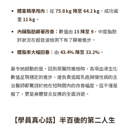
體重精準甩肉：
從
75.8 kg 降至 64.2 kg
，成功減
重
11 kg
。
內臟脂肪顯著改善：
數值由
15 降至 9
，中度脂肪
肝狀況在超音波檢測下有了顯著進步。
體脂率大幅回春：
由
43.4% 降至 33.2%
。
最令她感動的是，回到原醫院複檢時，各項血液生化
數值呈現穩定的進步，連負責追蹤乳癌與慢性病的主
治醫師都驚訝於她在短時間內的改善幅度。這不僅是
瘦了，更是身體發炎反應的全面消退。
【學員真心話】半百後的第二人生