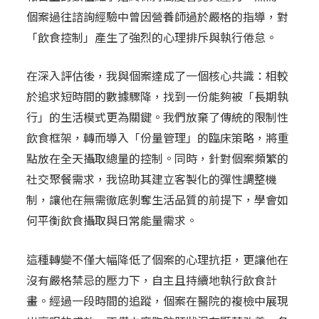
個案過往諮詢經驗中曾因營養師過於嚴格的指導，對
「飲食控制」產生了強烈的心理排斥與執行倦怠。
在深入評估後，我與個案達成了一個核心共識：相較
於追求短時間的數據驟降，找到一份能夠被「長期執
行」的生活模式更為關鍵。我們放棄了傳統的限制性
飲食框架，轉而導入「份量管理」的臨床策略，將重
點放在全天攝取總量的控制。同時，針對個案頻繁的
社交聚餐需求，我協助其建立客製化的彈性調整機
制，讓他在無需徹底剝奪生活品質的前提下，學會如
何平衡飲食攝取與日常能量需求。
這種轉變不僅大幅降低了個案的心理抗拒，更讓他在
沒有嚴格禁忌的壓力下，自主且持續地執行飲食計
畫。經過一段時間的追蹤，個案在醫院的複檢中展現