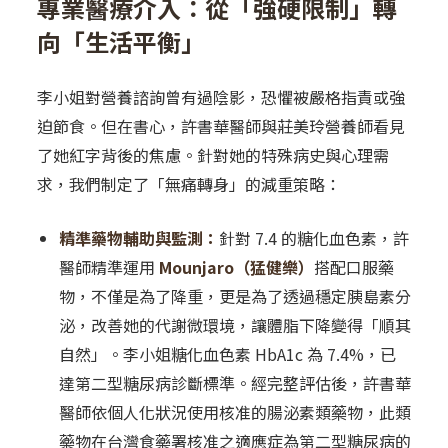
專業醫療介入：從「強硬限制」轉
向「生活平衡」
李小姐對營養諮詢曾有過陰影，恐懼被嚴格指責或強
迫節食。但在書心，許書華醫師與莊美玲營養師看見
了她紅字背後的焦慮。針對她的特殊病史與心理需
求，我們制定了「無痛轉身」的減重策略：
精準藥物輔助與監測：
針對 7.4 的糖化血色素，許
醫師精準運用
Mounjaro（猛健樂）
搭配口服藥
物，不僅是為了降重，更是為了透過穩定胰島素分
泌，改善她的代謝微環境，讓體脂下降變得「順其
自然」。李小姐糖化血色素 HbA1c 為 7.4%，已
達第二型糖尿病診斷標準。經完整評估後，許書華
醫師依個人化狀況使用核准的腸泌素類藥物，此類
藥物在台灣食藥署核准之適應症為第二型糖尿病的