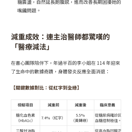
糖震盪，自然延長飽腹感，進而改善長期困擾她的
嘴饞問題。
減重成效：連主治醫師都驚嘆的
「醫療減法」
在書心團隊陪伴下，年過半百的李小姐在 114 年迎來
了生命中的數據奇蹟，身體發炎反應全面消退：
【關鍵數據對比：從紅字到全綠】
檢驗項目
減重前
減重後
臨床意義
糖化血色素
5.5%
從糖尿病確診回歸至
7.4%（紅字）
（HbA1c）
（黃轉綠）
血糖控制極佳。
三酸甘油脂
從高血脂回歸正常範