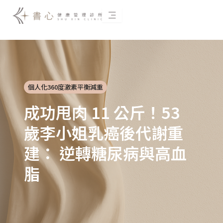
跳
至
主
要
內
容
個人化360度激素平衡減重
成功甩肉 11 公斤！53
歲李小姐乳癌後代謝重
建： 逆轉糖尿病與高血
脂