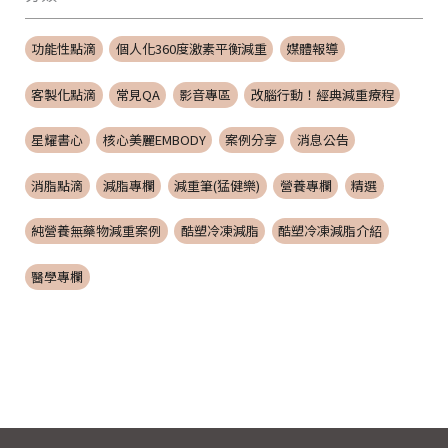
功能性點滴
個人化360度激素平衡減重
媒體報導
客製化點滴
常見QA
影音專區
改腦行動！經典減重療程
星耀書心
核心美麗EMBODY
案例分享
消息公告
消脂點滴
減脂專欄
減重筆(猛健樂)
營養專欄
精選
純營養無藥物減重案例
酷塑冷凍減脂
酷塑冷凍減脂介紹
醫學專欄