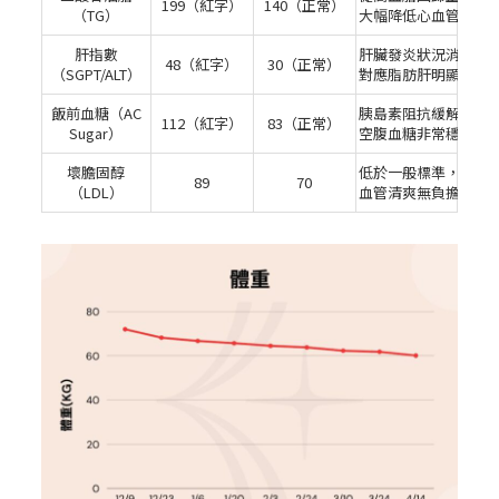
199（紅字）
140（正常）
（TG）
大幅降低心血管風險
肝指數
肝臟發炎狀況消失，
48（紅字）
30（正常）
（SGPT/ALT）
對應脂肪肝明顯改善
飯前血糖（AC
胰島素阻抗緩解，
112（紅字）
83（正常）
Sugar）
空腹血糖非常穩定。
壞膽固醇
低於一般標準，
89
70
（LDL）
血管清爽無負擔。