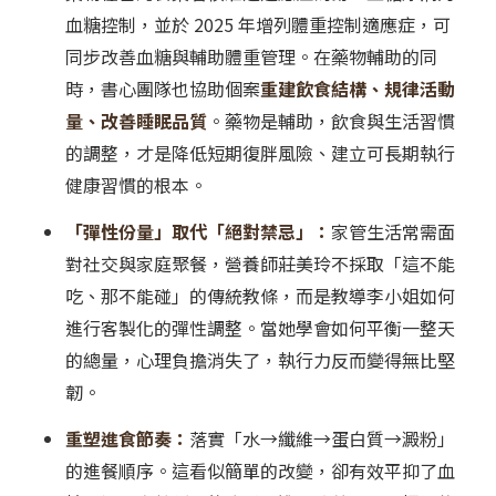
血糖控制，並於 2025 年增列體重控制適應症，可
同步改善血糖與輔助體重管理。在藥物輔助的同
時，書心團隊也協助個案
重建飲食結構、規律活動
量、改善睡眠品質
。藥物是輔助，飲食與生活習慣
的調整，才是降低短期復胖風險、建立可長期執行
健康習慣的根本。
「彈性份量」取代「絕對禁忌」：
家管生活常需面
對社交與家庭聚餐，營養師莊美玲不採取「這不能
吃、那不能碰」的傳統教條，而是教導李小姐如何
進行客製化的彈性調整。當她學會如何平衡一整天
的總量，心理負擔消失了，執行力反而變得無比堅
韌。
重塑進食節奏：
落實「水→纖維→蛋白質→澱粉」
的進餐順序。這看似簡單的改變，卻有效平抑了血