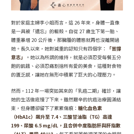
對於家庭主婦李小姐而言，這 26 年來，身體一直像
是一具被「遺忘」的軀殼。自從 27 歲生下第一胎、
體重暴增 20 公斤後，那臃腫的體態就再也沒離開過
她。長久以來，她對減重的認知只有四個字：
「苦撐
意志」
。她以為所謂的維持，就是必須忍受每餐五分
飽的飢餓、必須忍痛割捨所有愛的美食，這種對食物
的匱乏感，讓她在無形中積累了巨大的心理壓力。
然而，112 年一場突如其來的「乳癌二期」確診，讓
她的生活徹底慢了下來。雖然艱辛的抗癌治療圓滿結
束，但身體卻留下了累累傷痕：
糖化血色素
（HbA1c）飆升至 7.4、三酸甘油脂（TG）高達
199、尿酸 6.5 mg/dL，且合併中度脂肪肝與肝指數