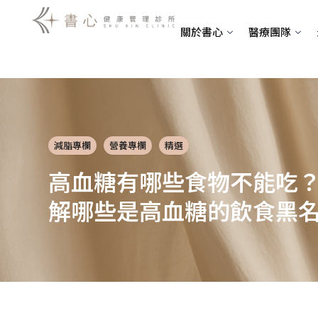
跳
至
關於書心
醫療團隊
主
要
內
容
減脂專欄
營養專欄
精選
高血糖有哪些食物不能吃
解哪些是高血糖的飲食黑