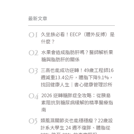
最新文章
01
久坐族必看！EECP（體外反搏）是
什麼？
02
水果會造成脂肪肝嗎？醫師解析果
糖與脂肪肝的關係
03
三高也能成功逆轉！49歲工程師16
週減重13.4公斤，體脂下降9.1%，
找回健康人生｜書心健康管理診所
04
2026 逆轉糖胖症全攻略：從胰島
素阻抗到糖尿病緩解的精準醫療指
南
05
類風濕關節炎也能穩穩瘦？22歲設
計系大學生 24 週不復胖、體脂從