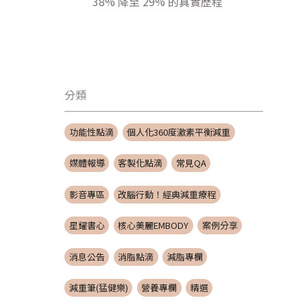
38% 降至 29% 的真實歷程
分類
功能性點滴
個人化360度激素平衡減重
媒體報導
客製化點滴
常見QA
影音專區
改腦行動！經典減重療程
星耀書心
核心美麗EMBODY
案例分享
消息公告
消脂點滴
減脂專欄
減重筆(猛健樂)
營養專欄
精選