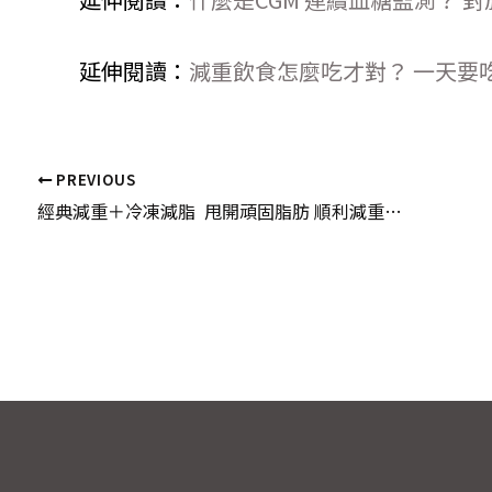
延伸閱讀：
減重飲食怎麼吃才對？ 一天要
PREVIOUS
經典減重＋冷凍減脂 甩開頑固脂肪 順利減重4.9 公斤