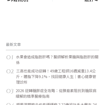
PREVIOUS
NEXT
最新文章
01
水果會造成脂肪肝嗎？醫師解析果糖與脂肪肝的關
係
02
三高也能成功逆轉！49歲工程師16週減重13.4公
斤，體脂下降9.1%，找回健康人生｜書心健康管
理診所
03
2026 逆轉糖胖症全攻略：從胰島素阻抗到糖尿病
緩解的精準醫療指南
04
類風濕關節炎也能穩穩瘦？22歲設計系大學生 24