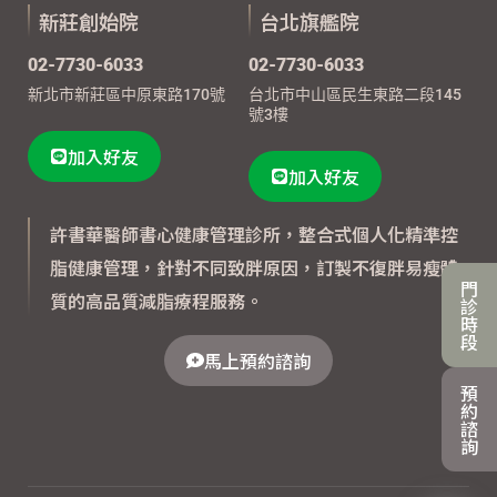
新莊創始院
台北旗艦院
02-7730-6033
02-7730-6033
新北市新莊區中原東路170號
台北市中山區民生東路二段145
號3樓
加入好友
加入好友
許書華醫師書心健康管理診所，整合式個人化精準控
脂健康管理，針對不同致胖原因，訂製不復胖易瘦體
門
質的高品質減脂療程服務。
診
時
段
馬上預約諮詢
預
約
諮
詢