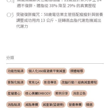
週不復胖、體脂從 38% 降至 29% 的真實歷程
05
突破復胖魔咒：58歲電信業主管搭配瘦瘦針與營養
調整成功甩肉 13 公斤、逆轉高血脂代謝危機減出
代謝力
分類
功能性點滴
個人化360度激素平衡減重
媒體報導
客製化點滴
常見QA
影音專區
改腦行動！經典減重療程
星耀書心
核心美麗EMBODY
案例分享
消息公告
消脂點滴
減脂專欄
減重筆(猛健樂)
營養專欄
精選