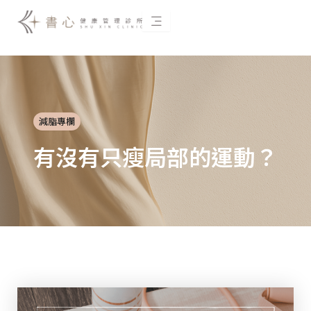
跳
至
主
要
內
容
減脂專欄
有沒有只瘦局部的運動？