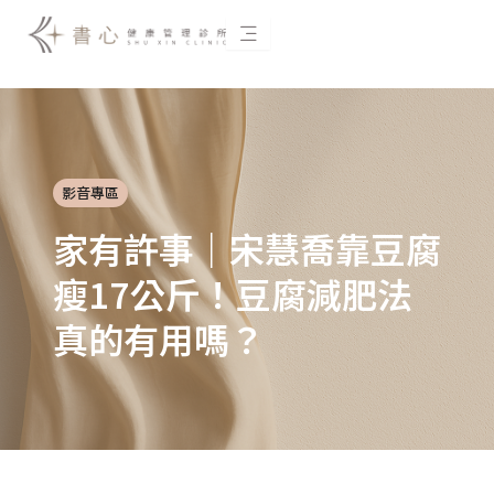
跳
至
主
要
內
容
影音專區
家有許事｜宋慧喬靠豆腐
瘦17公斤！豆腐減肥法
真的有用嗎？