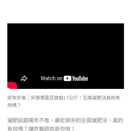
家有許事｜宋慧喬靠豆腐瘦17公斤！豆腐減肥法真的有
用嗎？
減肥話題萬年不敗，最近很夯的豆腐減肥法，真的
有效嗎？讓許醫師告訴你唷！