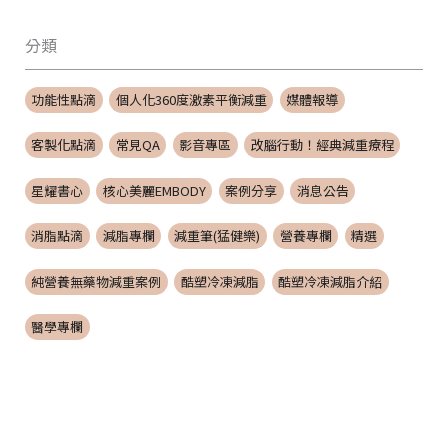
分類
功能性點滴
個人化360度激素平衡減重
媒體報導
客製化點滴
常見QA
影音專區
改腦行動！經典減重療程
星耀書心
核心美麗EMBODY
案例分享
消息公告
消脂點滴
減脂專欄
減重筆(猛健樂)
營養專欄
精選
純營養無藥物減重案例
酷塑冷凍減脂
酷塑冷凍減脂介紹
醫學專欄