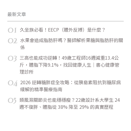
最新文章
01
久坐族必看！EECP（體外反搏）是什麼？
02
水果會造成脂肪肝嗎？醫師解析果糖與脂肪肝的關
係
03
三高也能成功逆轉！49歲工程師16週減重13.4公
斤，體脂下降9.1%，找回健康人生｜書心健康管
理診所
04
2026 逆轉糖胖症全攻略：從胰島素阻抗到糖尿病
緩解的精準醫療指南
05
類風濕關節炎也能穩穩瘦？22歲設計系大學生 24
週不復胖、體脂從 38% 降至 29% 的真實歷程