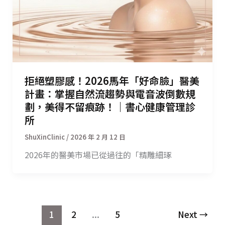
拒絕塑膠感！2026馬年「好命臉」醫美
計畫：掌握自然流趨勢與電音波倒數規
劃，美得不留痕跡！｜書心健康管理診
所
/
2026 年 2 月 12 日
2026年的醫美市場已從過往的「精雕細琢
1
2
...
5
Next
→