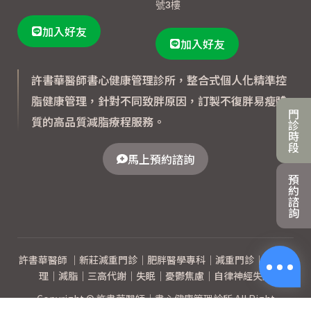
號3樓
加入好友
加入好友
許書華醫師書心健康管理診所，整合式個人化精準控
脂健康管理，針對不同致胖原因，訂製不復胖易瘦體
門
質的高品質減脂療程服務。
診
時
段
馬上預約諮詢
預
約
諮
詢
許書華醫師 ｜新莊減重門診｜肥胖醫學專科｜減重門診｜體重管
理｜減脂｜三高代謝｜失眠｜憂鬱焦慮｜自律神經失調
Copyright © 許書華醫師｜書心健康管理診所 All Right