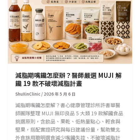
減脂期嘴饞怎麼辦？醫師嚴選 MUJI 解
饞 19 款不破壞減脂計畫
/
2026 年 5 月 6 日
減脂期嘴饞怎麼解？書心健康管理診所許書華醫
師團隊整理 MUJI 無印良品 5 大類 19 款解饞食品
挑選原則，含飲品、果乾、低熱量點心、輕食與
堅果，搭配實證研究與每日建議份量，幫助雙北
外食族用聰明選食減少嘴饞失控、不破壞減脂計