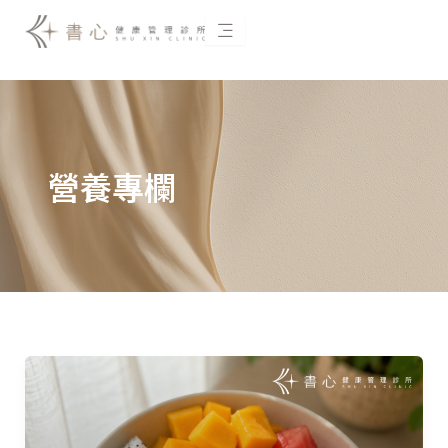
跳
至
主
要
內
容
營養專欄