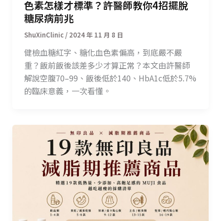
色素怎樣才標準？許醫師教你4招擺脫
糖尿病前兆
/
2024 年 11 月 8 日
健檢血糖紅字、糖化血色素偏高，到底嚴不嚴
重？飯前飯後該差多少才算正常？本文由許醫師
解說空腹70–99、飯後低於140、HbA1c低於5.7%
的臨床意義，一次看懂。