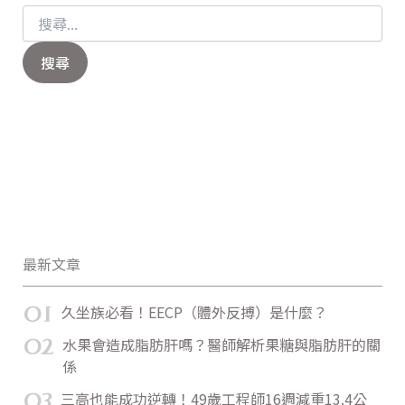
最新文章
01
久坐族必看！EECP（體外反搏）是什麼？
02
水果會造成脂肪肝嗎？醫師解析果糖與脂肪肝的關
係
03
三高也能成功逆轉！49歲工程師16週減重13.4公