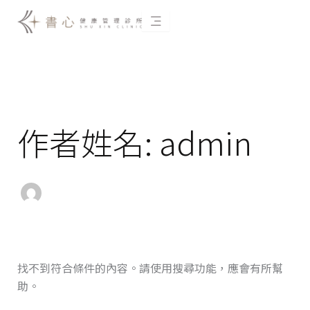
跳
至
主
搜
要
尋
關
內
鍵
容
字:
作者姓名: admin
找不到符合條件的內容。請使用搜尋功能，應會有所幫
助。