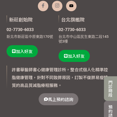
新莊創始院
台北旗艦院
02-7730-6033
02-7730-6033
新北市新莊區中原東路170號
台北市中山區民生東路二段145
號3樓
加入好友
加入好友
許書華醫師書心健康管理診所，整合式個人化精準控
脂健康管理，針對不同致胖原因，訂製不復胖易瘦體
門
質的高品質減脂療程服務。
診
時
段
馬上預約諮詢
預
約
諮