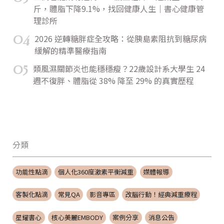
斤，體脂下降9.1%，找回健康人生｜書心健康管
理診所
04
2026 逆轉糖胖症全攻略：從胰島素阻抗到糖尿病
緩解的精準醫療指南
05
類風濕關節炎也能穩穩瘦？22歲設計系大學生 24
週不復胖、體脂從 38% 降至 29% 的真實歷程
分類
功能性點滴
個人化360度激素平衡減重
媒體報導
客製化點滴
常見QA
影音專區
改腦行動！經典減重療程
星耀書心
核心美麗EMBODY
案例分享
消息公告