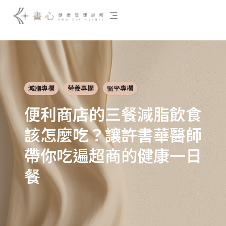
跳
至
主
要
內
容
減脂專欄
營養專欄
醫學專欄
便利商店的三餐減脂飲食
該怎麼吃？讓許書華醫師
帶你吃遍超商的健康一日
餐