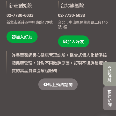
新莊創始院
台北旗艦院
02-7730-6033
02-7730-6033
新北市新莊區中原東路170號
台北市中山區民生東路二段145
號3樓
加入好友
加入好友
許書華醫師書心健康管理診所，整合式個人化精準控
脂健康管理，針對不同致胖原因，訂製不復胖易瘦體
門
質的高品質減脂療程服務。
診
時
段
馬上預約諮詢
預
約
諮
詢