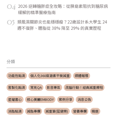
04
2026 逆轉糖胖症全攻略：從胰島素阻抗到糖尿病
緩解的精準醫療指南
05
類風濕關節炎也能穩穩瘦？22歲設計系大學生 24
週不復胖、體脂從 38% 降至 29% 的真實歷程
分類
功能性點滴
個人化360度激素平衡減重
媒體報導
客製化點滴
常見QA
影音專區
改腦行動！經典減重療程
星耀書心
核心美麗EMBODY
案例分享
消息公告
消脂點滴
減脂專欄
減重筆(猛健樂)
營養專欄
精選