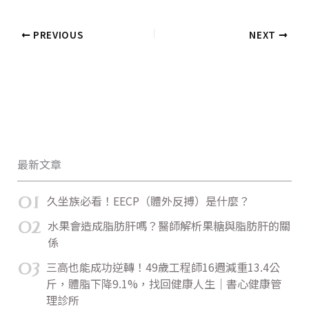
PREVIOUS
NEXT
最新文章
01
久坐族必看！EECP（體外反搏）是什麼？
02
水果會造成脂肪肝嗎？醫師解析果糖與脂肪肝的關
係
03
三高也能成功逆轉！49歲工程師16週減重13.4公
斤，體脂下降9.1%，找回健康人生｜書心健康管
理診所