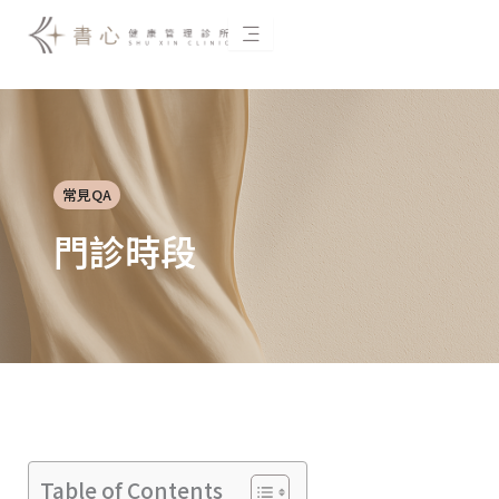
跳
至
主
要
內
容
常見QA
門診時段
Table of Contents