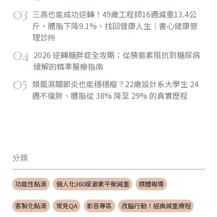
03
三高也能成功逆轉！49歲工程師16週減重13.4公
斤，體脂下降9.1%，找回健康人生｜書心健康管
理診所
04
2026 逆轉糖胖症全攻略：從胰島素阻抗到糖尿病
緩解的精準醫療指南
05
類風濕關節炎也能穩穩瘦？22歲設計系大學生 24
週不復胖、體脂從 38% 降至 29% 的真實歷程
分類
功能性點滴
個人化360度激素平衡減重
媒體報導
客製化點滴
常見QA
影音專區
改腦行動！經典減重療程