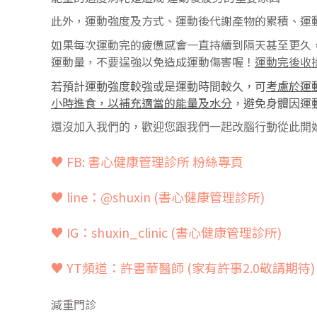
此外，運動強度及方式、運動後代謝產物的累積、運
如果每次運動完的疲憊感會一直持續到隔天甚至更久
運動量，不要逞強以免造成運動傷害喔！
運動完後收
考慮於運動
若預計運動強度較強或是運動時間較久，可
小時進食，以補充適當的能量及水分
，避免身體因運
還沒加入我們的，歡迎您跟我們一起改腦行動從此開
♥ FB: 書心健康管理診所 粉絲專頁
♥ line：@shuxin
(書心健康管理診所)
♥ IG：shuxin_clinic (書心健康管理診所)
♥ YT頻道：
許書華醫師 (家有許事2.0敬請期待)
減重門診