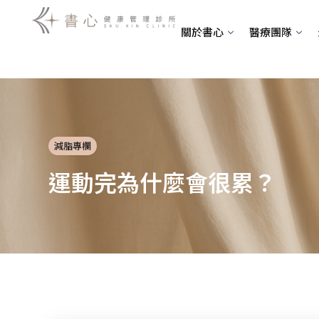
跳
至
關於書心
醫療團隊
主
要
內
容
減脂專欄
運動完為什麼會很累？