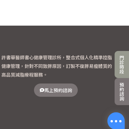
許書華醫師書心健康管理診所，整合式個人化精準控脂
門
診
健康管理，針對不同致胖原因，訂製不復胖易瘦體質的
時
段
高品質減脂療程服務。
預
約
馬上預約諮詢
諮
詢