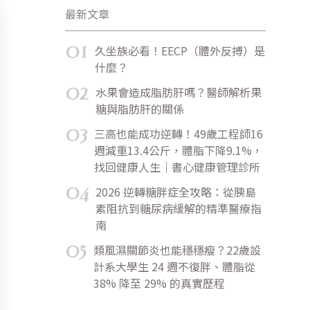
最新文章
01
久坐族必看！EECP（體外反搏）是
什麼？
02
水果會造成脂肪肝嗎？醫師解析果
糖與脂肪肝的關係
03
三高也能成功逆轉！49歲工程師16
週減重13.4公斤，體脂下降9.1%，
找回健康人生｜書心健康管理診所
04
2026 逆轉糖胖症全攻略：從胰島
素阻抗到糖尿病緩解的精準醫療指
南
05
類風濕關節炎也能穩穩瘦？22歲設
計系大學生 24 週不復胖、體脂從
38% 降至 29% 的真實歷程