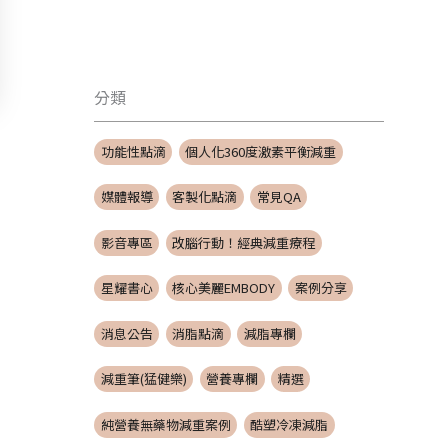
分類
功能性點滴
個人化360度激素平衡減重
媒體報導
客製化點滴
常見QA
影音專區
改腦行動！經典減重療程
星耀書心
核心美麗EMBODY
案例分享
消息公告
消脂點滴
減脂專欄
減重筆(猛健樂)
營養專欄
精選
純營養無藥物減重案例
酷塑冷凍減脂