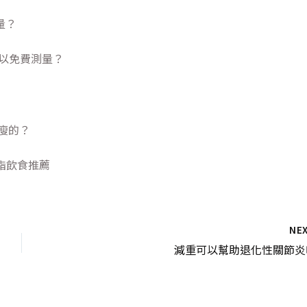
量？
可以免費測量？
瘦的？
脂飲食推薦
NE
減重可以幫助退化性關節炎