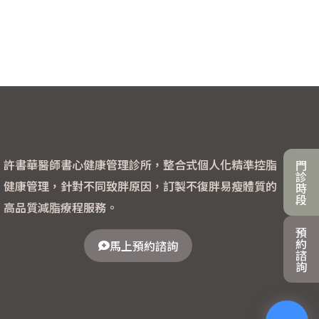
許書華醫師書心健康管理診所，整合式個人化精準控脂
門
診
健康管理，針對不同致胖原因，訂製不復胖易瘦體質的
時
段
高品質減脂療程服務。
預
約
馬上預約諮詢
諮
詢