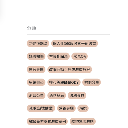
分類
功能性點滴
個人化360度激素平衡減重
媒體報導
客製化點滴
常見QA
影音專區
改腦行動！經典減重療程
星耀書心
核心美麗EMBODY
案例分享
消息公告
消脂點滴
減脂專欄
減重筆(猛健樂)
營養專欄
精選
純營養無藥物減重案例
酷塑冷凍減脂