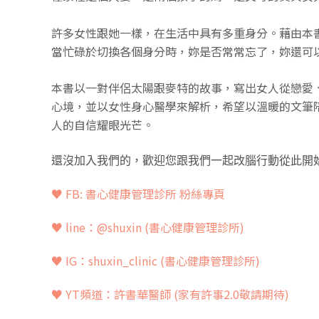
許多女性跟她一樣，在生活中具有多重身分。
藉由本
當忙碌於切換各個身分時，妳是否常常忘了，
妳還可
本書以一對伴侶太陽跟麥特的故事，
寫出女人從戀愛
心境，
並以女性身心醫學來解析，
希望以溫暖的文筆
人的自信耀眼光芒。
還沒加入我們的，歡迎您跟我們一起改腦行動從此開
♥ FB: 書心健康管理診所 粉絲專頁
♥ line：@shuxin
(書心健康管理診所)
♥ IG：shuxin_clinic (書心健康管理診所)
♥ YT頻道：
許書華醫師 (家有許事2.0敬請期待)