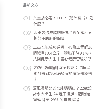
最新文章
01
久坐族必看！EECP（體外反搏）是
什麼？
02
水果會造成脂肪肝嗎？醫師解析果
糖與脂肪肝的關係
03
三高也能成功逆轉！49歲工程師16
週減重13.4公斤，體脂下降9.1%，
找回健康人生｜書心健康管理診所
04
2026 逆轉糖胖症全攻略：從胰島
素阻抗到糖尿病緩解的精準醫療指
南
05
類風濕關節炎也能穩穩瘦？22歲設
計系大學生 24 週不復胖、體脂從
38% 降至 29% 的真實歷程