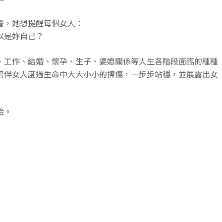
書，她想提醒每個女人：
以是妳自己？
、工作、結婚、懷孕、生子、婆媳關係等
人生各階段面臨的種種
陪伴女人度過生命中大大小小的擦傷，
一步步站穩，並展露出女
始
。