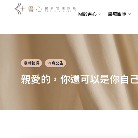
跳
至
關於書心
醫療團隊
主
要
內
容
媒體報導
消息公告
親愛的，你還可以是你自