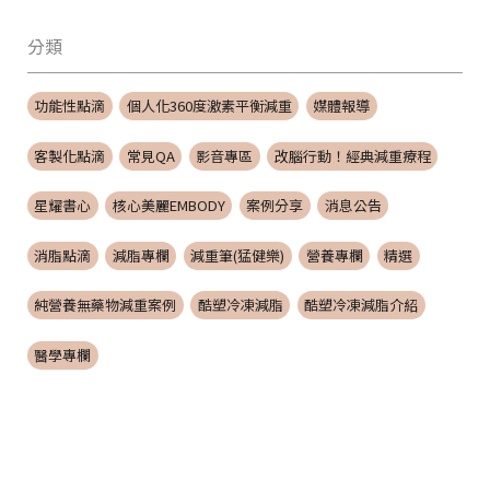
分類
功能性點滴
個人化360度激素平衡減重
媒體報導
客製化點滴
常見QA
影音專區
改腦行動！經典減重療程
星耀書心
核心美麗EMBODY
案例分享
消息公告
消脂點滴
減脂專欄
減重筆(猛健樂)
營養專欄
精選
純營養無藥物減重案例
酷塑冷凍減脂
酷塑冷凍減脂介紹
醫學專欄