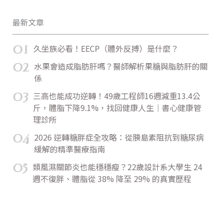
最新文章
01
久坐族必看！EECP（體外反搏）是什麼？
02
水果會造成脂肪肝嗎？醫師解析果糖與脂肪肝的關
係
03
三高也能成功逆轉！49歲工程師16週減重13.4公
斤，體脂下降9.1%，找回健康人生｜書心健康管
理診所
04
2026 逆轉糖胖症全攻略：從胰島素阻抗到糖尿病
緩解的精準醫療指南
05
類風濕關節炎也能穩穩瘦？22歲設計系大學生 24
週不復胖、體脂從 38% 降至 29% 的真實歷程