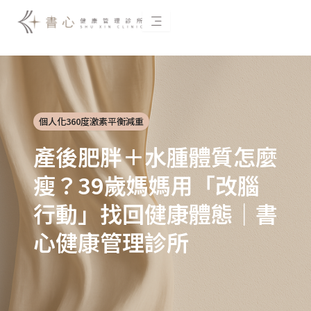
跳
至
主
要
內
容
個人化360度激素平衡減重
產後肥胖＋水腫體質怎麼
瘦？39歲媽媽用「改腦
行動」找回健康體態｜書
心健康管理診所