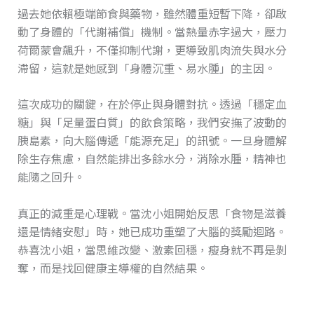
過去她依賴極端節食與藥物，雖然體重短暫下降，卻啟
動了身體的「代謝補償」機制。當熱量赤字過大，壓力
荷爾蒙會飆升，不僅抑制代謝，更導致肌肉流失與水分
滯留，這就是她感到「身體沉重、易水腫」的主因。
這次成功的關鍵，在於停止與身體對抗。透過「穩定血
糖」與「足量蛋白質」的飲食策略，我們安撫了波動的
胰島素，向大腦傳遞「能源充足」的訊號。一旦身體解
除生存焦慮，自然能排出多餘水分，消除水腫，精神也
能隨之回升。
真正的減重是心理戰。當沈小姐開始反思「食物是滋養
還是情緒安慰」時，她已成功重塑了大腦的獎勵迴路。
恭喜沈小姐，當思維改變、激素回穩，瘦身就不再是剝
奪，而是找回健康主導權的自然結果。