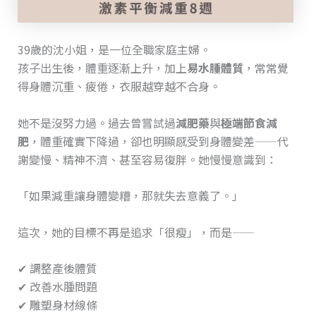
39歲的沈小姐，是一位全職家庭主婦。
孩子出生後，體重逐漸上升，加上
易水腫體質
，常常覺
得身體沉重、疲倦，衣服越穿越不合身。
她不是沒努力過。過去曾嘗試過
減肥藥
與
極端節食減
肥
，體重確實下降過，卻也明顯感受到身體變差——代
謝變慢、精神不濟、甚至容易復胖。她慢慢意識到：
「如果減重讓身體變糟，那就失去意義了。」
這次，她的目標不再是追求「很瘦」，而是——
✔ 調整產後體質
✔ 改善水腫問題
✔ 雕塑身材線條