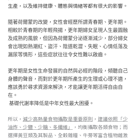
生產，以及維持健康、體態與情緒等都有很大的影響。
隨著荷爾蒙的改變，女性會經歷所謂青春期、更年期。
相較於青春期的年輕飛揚，更年期婦女呈現人生最圓融
及成熟的風貌，但因為荷爾蒙分泌逐漸減少，部分婦女
會出現如熱潮紅、盜汗、陰道乾澀、失眠、心情低落及
漏尿等情形，這些症狀往往令女性難以啟齒。
更年期是女性生命發展的自然與必經的階段，傾聽自己
身體的聲音，而對於更年期所產生的生理或心理不適，
應該勇於尋求資源來解決，才能讓更年期活得自由自
在。
基礎代謝率降低是中年女性最大困擾。
所以，
減少高熱量食物攝取是重要原則
，
建議依照「少
油炸、少鹽、少糖、多纖維」
，均衡攝取各類食物；而
選擇黃豆類及其製品、全穀雜糧、牛蒡等富含植物雌激