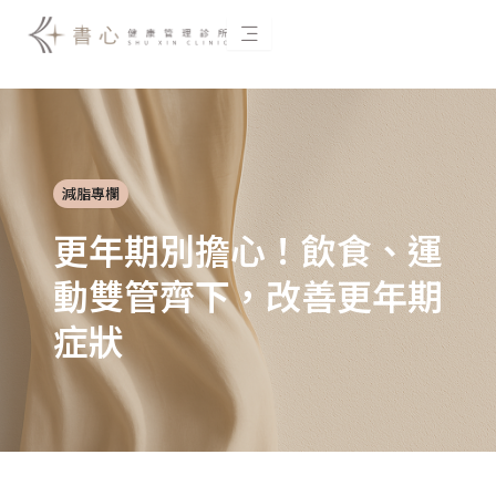
跳
至
主
要
內
容
減脂專欄
更年期別擔心！飲食、運
動雙管齊下，改善更年期
症狀