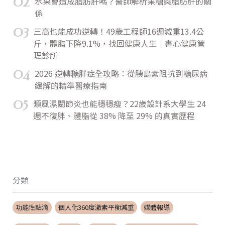
02
水果會造成脂肪肝嗎？醫師解析果糖與脂肪肝的關
係
03
三高也能成功逆轉！49歲工程師16週減重13.4公
斤，體脂下降9.1%，找回健康人生｜書心健康管
理診所
04
2026 逆轉糖胖症全攻略：從胰島素阻抗到糖尿病
緩解的精準醫療指南
05
類風濕關節炎也能穩穩瘦？22歲設計系大學生 24
週不復胖、體脂從 38% 降至 29% 的真實歷程
分類
功能性點滴
個人化360度激素平衡減重
媒體報導