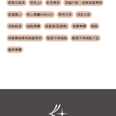
客製化點滴
常見QA
影音專區
改腦行動！經典減重療程
星耀書心
核心美麗EMBODY
案例分享
消息公告
消脂點滴
減脂專欄
減重筆(猛健樂)
營養專欄
精選
純營養無藥物減重案例
酷塑冷凍減脂
酷塑冷凍減脂介紹
醫學專欄