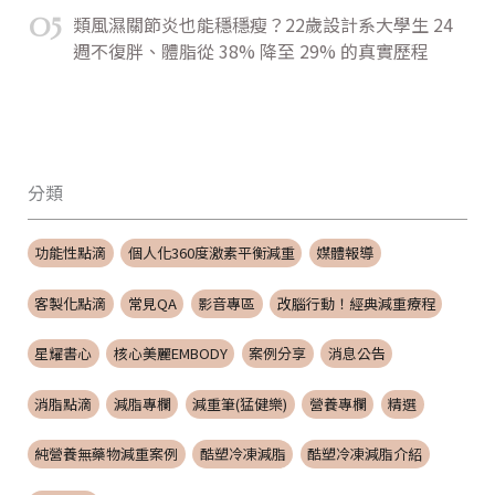
05
類風濕關節炎也能穩穩瘦？22歲設計系大學生 24
週不復胖、體脂從 38% 降至 29% 的真實歷程
分類
功能性點滴
個人化360度激素平衡減重
媒體報導
客製化點滴
常見QA
影音專區
改腦行動！經典減重療程
星耀書心
核心美麗EMBODY
案例分享
消息公告
消脂點滴
減脂專欄
減重筆(猛健樂)
營養專欄
精選
純營養無藥物減重案例
酷塑冷凍減脂
酷塑冷凍減脂介紹