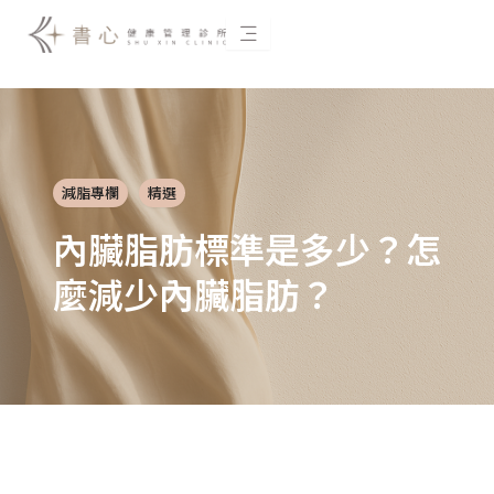
跳
至
主
要
內
容
減脂專欄
精選
內臟脂肪標準是多少？怎
麼減少內臟脂肪？