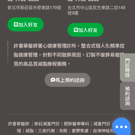
新北市新莊區中原東路170號
台北市中山區民生東路二段145
號3樓
加入好友
加入好友
許書華醫師書心健康管理診所，整合式個人化精準控
脂健康管理，針對不同致胖原因，訂製不復胖易瘦體
門
質的高品質減脂療程服務。
診
時
段
馬上預約諮詢
預
約
諮
詢
許書華醫師 ｜新莊減重門診｜肥胖醫學專科｜減重門診｜體重管
理｜減脂｜三高代謝｜失眠｜憂鬱焦慮｜自律神經失調