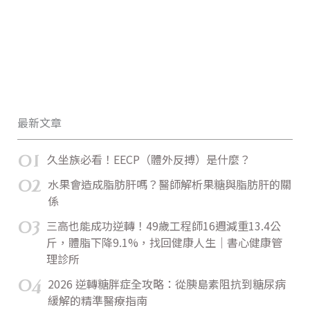
最新文章
01
久坐族必看！EECP（體外反搏）是什麼？
02
水果會造成脂肪肝嗎？醫師解析果糖與脂肪肝的關
係
03
三高也能成功逆轉！49歲工程師16週減重13.4公
斤，體脂下降9.1%，找回健康人生｜書心健康管
理診所
04
2026 逆轉糖胖症全攻略：從胰島素阻抗到糖尿病
緩解的精準醫療指南