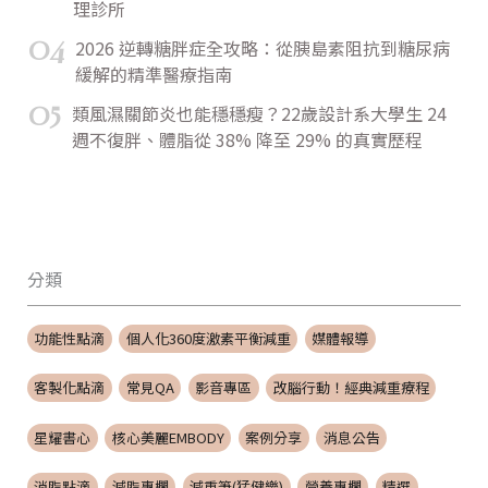
理診所
04
2026 逆轉糖胖症全攻略：從胰島素阻抗到糖尿病
緩解的精準醫療指南
05
類風濕關節炎也能穩穩瘦？22歲設計系大學生 24
週不復胖、體脂從 38% 降至 29% 的真實歷程
分類
功能性點滴
個人化360度激素平衡減重
媒體報導
客製化點滴
常見QA
影音專區
改腦行動！經典減重療程
星耀書心
核心美麗EMBODY
案例分享
消息公告
消脂點滴
減脂專欄
減重筆(猛健樂)
營養專欄
精選