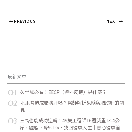
PREVIOUS
NEXT
最新文章
01
久坐族必看！EECP（體外反搏）是什麼？
02
水果會造成脂肪肝嗎？醫師解析果糖與脂肪肝的關
係
03
三高也能成功逆轉！49歲工程師16週減重13.4公
斤，體脂下降9.1%，找回健康人生｜書心健康管