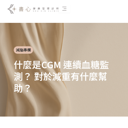
跳
至
主
要
內
容
減脂專欄
什麼是CGM 連續血糖監
測？ 對於減重有什麼幫
助？