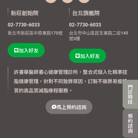
新莊創始院
台北旗艦院
02-7730-6033
02-7730-6033
新北市新莊區中原東路170號
台北市中山區民生東路二段145
號3樓
加入好友
加入好友
許書華醫師書心健康管理診所，整合式個人化精準控
脂健康管理，針對不同致胖原因，訂製不復胖易瘦體
門
質的高品質減脂療程服務。
診
時
段
馬上預約諮詢
預
約
諮
詢