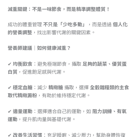
減重關鍵：不是一味節食，而是精準調整體質！
成功的體重管理
不只是「少吃多動」
，而是透過
個人化
的營養調整
，找出影響代謝的關鍵因素。
營養師建議｜如何健康減重？
✔
均衡飲食
：避免極端節食，攝取
足夠的蔬菜、優質蛋
白質
，促進飽足感與代謝。
✔
穩定血糖
：減少
精緻糖
攝取，選擇
全穀雜糧類的主食
取代精緻澱粉
，有助於維持穩定代謝。
✔
適量運動
：選擇適合自己的運動，如
阻力訓練、有氧
運動
，提升肌肉量與基礎代謝。
✔
改善生活習慣
：充足睡眠、減少壓力，幫助身體恢復