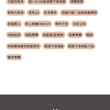
功能性點滴
個人化360度激素平衡減重
媒體報導
客製化點滴
常見QA
影音專區
改腦行動！經典減重療程
星耀書心
核心美麗EMBODY
案例分享
消息公告
消脂點滴
減脂專欄
減重筆(猛健樂)
營養專欄
精選
純營養無藥物減重案例
酷塑冷凍減脂
酷塑冷凍減脂介紹
醫學專欄