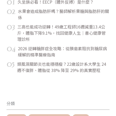
01
久坐族必看！EECP（體外反搏）是什麼？
02
水果會造成脂肪肝嗎？醫師解析果糖與脂肪肝的關
係
03
三高也能成功逆轉！49歲工程師16週減重13.4公
斤，體脂下降9.1%，找回健康人生｜書心健康管
理診所
04
2026 逆轉糖胖症全攻略：從胰島素阻抗到糖尿病
緩解的精準醫療指南
05
類風濕關節炎也能穩穩瘦？22歲設計系大學生 24
週不復胖、體脂從 38% 降至 29% 的真實歷程
分類