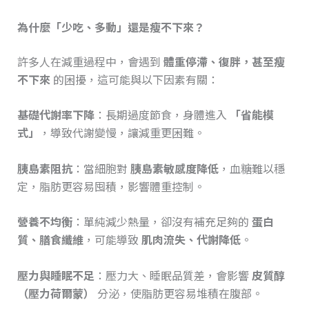
為什麼「少吃、多動」還是瘦不下來？
許多人在減重過程中，會遇到
體重停滯、復胖，甚至瘦
不下來
的困擾，這可能與以下因素有關：
基礎代謝率下降
：長期過度節食，身體進入
「省能模
式」
，導致代謝變慢，讓減重更困難。
胰島素阻抗
：當細胞對
胰島素敏感度降低
，血糖難以穩
定，脂肪更容易囤積，影響體重控制。
營養不均衡
：單純減少熱量，卻沒有補充足夠的
蛋白
質、膳食纖維
，可能導致
肌肉流失、代謝降低
。
壓力與睡眠不足
：壓力大、睡眠品質差，會影響
皮質醇
（壓力荷爾蒙）
分泌，使脂肪更容易堆積在腹部。