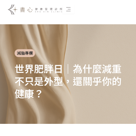
跳
至
主
要
內
容
減脂專欄
世界肥胖日｜為什麼減重
不只是外型，還關乎你的
健康？