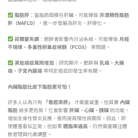
脂肪肝
：當脂肪囤積在肝臟，可能導致
非酒精性脂肪
肝（NAFLD）
，進一步發展為肝炎、肝硬化。
荷爾蒙失調
：肥胖會影響內分泌系統，可能導致
月經
不規律、多囊性卵巢症候群（PCOS）
等問題。
某些癌症風險增加
：研究顯示，肥胖與
乳癌、大腸
癌、子宮內膜癌
等特定癌症的發生率有關。
內臟脂肪比皮下脂肪更可怕！
許多人以為只有
「看起來胖」
才需要減重，但其實
內臟
脂肪
過多更危險！它會影響
肝臟、心臟、胰臟
的功能，
增加全身性發炎反應，進而提高慢性病風險。因此，即
使體重看似正常，但如果
體脂率過高
，仍然需要關注體
態管理與代謝調整。