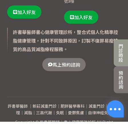
號3樓
加入好友
加入好友
許書華醫師書心健康管理診所，整合式個人化精準控
脂健康管理，針對不同致胖原因，訂製不復胖易瘦體
門
質的高品質減脂療程服務。
診
時
段
馬上預約諮詢
預
約
諮
詢
許書華醫師 ｜新莊減重門診｜肥胖醫學專科｜減重門診｜體重管
理｜減脂｜三高代謝｜失眠｜憂鬱焦慮｜自律神經失調
Copyright © 許書華醫師｜書心健康管理診所 All Right