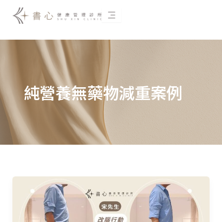
跳
至
主
要
內
容
純營養無藥物減重案例