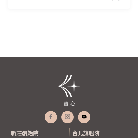
新莊創始院
台北旗艦院