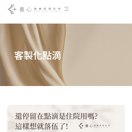
跳
至
主
要
內
容
客製化點滴