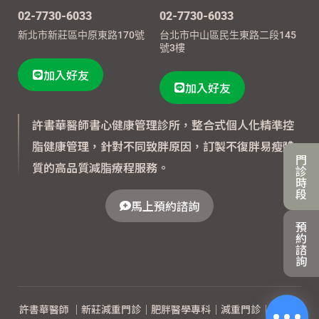
02-7730-6033
02-7730-6033
新北市新莊區中原東路170號
台北市中山區民生東路二段145
號3樓
加入好友
加入好友
許書華醫師書心健康管理診所，整合式個人化精準控
脂健康管理，針對不同致胖原因，訂製不復胖易瘦體
門
質的高品質減脂療程服務。
診
時
段
馬上預約諮詢
預
約
諮
詢
許書華醫師 ｜新莊減重門診｜肥胖醫學專科｜減重門診｜體重管