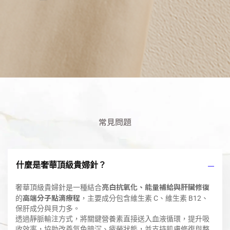
常見問題
什麼是奢華頂級貴婦針？
亮白抗氧化、能量補給與肝臟修復
奢華頂級貴婦針是一種結合
高端分子點滴療程
的
，主要成分包含維生素 C、維生素 B12、
保肝成分與貝力多。
透過靜脈輸注方式，將關鍵營養素直接送入血液循環，提升吸
收效率，協助改善氣色暗沉、疲勞狀態，並支持肌膚修復與整