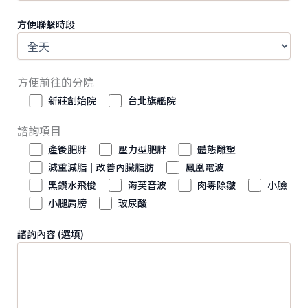
方便聯繫時段
方便前往的分院
新莊創始院
台北旗艦院
諮詢項目
產後肥胖
壓力型肥胖
體態雕塑
減重減脂｜改善內臟脂肪
鳳凰電波
黑鑽水飛梭
海芙音波
肉毒除皺
小臉
小腿肩膀
玻尿酸
諮詢內容 (選填)