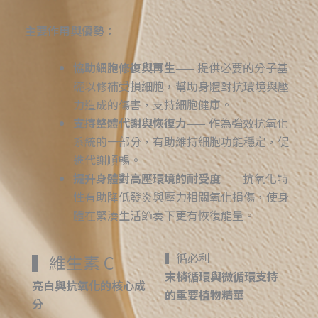
主要作用與優勢：
協助細胞修復與再生
—— 提供必要的分子基
礎以修補受損細胞，幫助身體對抗環境與壓
力造成的傷害，支持細胞健康。
支持整體代謝與恢復力
—— 作為強效抗氧化
系統的一部分，有助維持細胞功能穩定，促
進代謝順暢。
提升身體對高壓環境的耐受度
—— 抗氧化特
性有助降低發炎與壓力相關氧化損傷，使身
體在緊湊生活節奏下更有恢復能量。
▍循必利
▍維生素 C
末梢循環與微循環支持
亮白與抗氧化的核心成
的重要植物精華
分