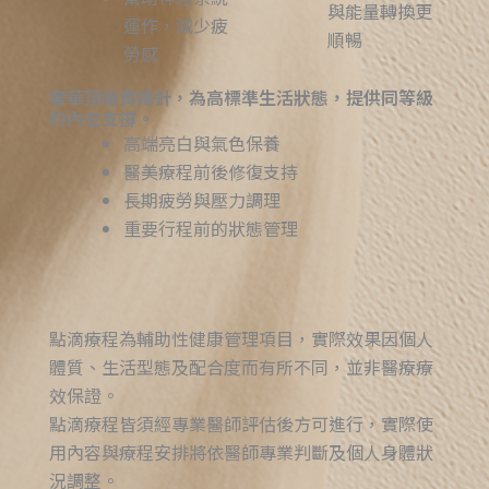
與能量轉換更
運作，減少疲
順暢
勞感
奢華頂級貴婦針，為高標準生活狀態，提供同等級
的內在支撐。
高端亮白與氣色保養
醫美療程前後修復支持
長期疲勞與壓力調理
重要行程前的狀態管理
點滴療程為輔助性健康管理項目，實際效果因個人
體質、生活型態及配合度而有所不同，並非醫療療
效保證。
點滴療程皆須經專業醫師評估後方可進行，實際使
用內容與療程安排將依醫師專業判斷及個人身體狀
況調整。