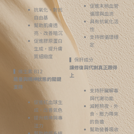
促進末梢血管
抗氧化、對抗
循環與血流
自由基
具有抗氧化活
幫助肌膚透
性
亮、改善暗沉
支持微循環穩
促進膠原蛋白
定
生成，提升膚
質細緻度
▍保肝成分
讓修復與代謝真正跟得
▍維生素 B12
上
能量與精神狀態的關鍵
支持
支持肝臟解毒
與代謝功能
促進紅血球生
減輕熬夜、外
成，改善氣色
食、壓力帶來
提升精神與專
的負擔
注力
幫助營養吸收
幫助神經系統