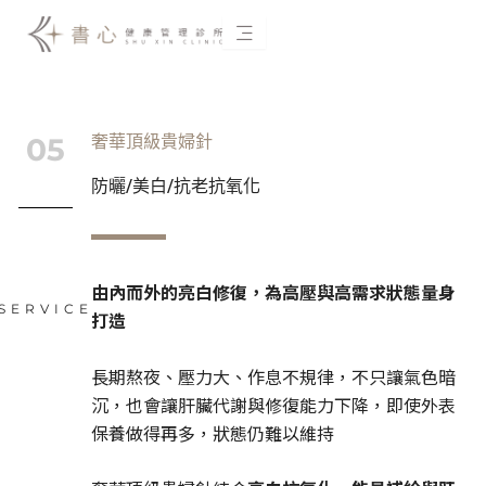
跳
至
主
要
內
05
奢華頂級貴婦針
容
防曬/美白/抗老抗氧化
由內而外的亮白修復，為高壓與高需求狀態量身
SERVICE
打造
長期熬夜、壓力大、作息不規律，不只讓氣色暗
沉，也會讓肝臟代謝與修復能力下降，即使外表
保養做得再多，狀態仍難以維持