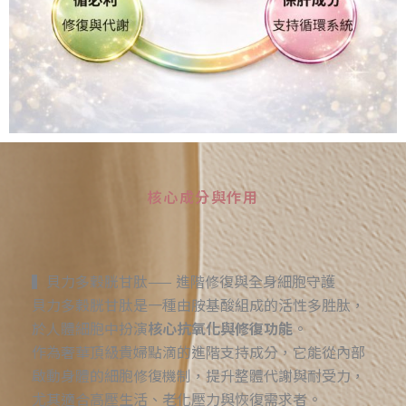
核心成分與作用
▍貝力多穀胱甘肽—— 進階修復與全身細胞守護
貝力多穀胱甘肽是一種由胺基酸組成的活性多胜肽，
於人體細胞中扮演
核心抗氧化與修復功能
。
作為奢華頂級貴婦點滴的進階支持成分，它能從內部
啟動身體的細胞修復機制，提升整體代謝與耐受力，
尤其適合高壓生活、老化壓力與恢復需求者。